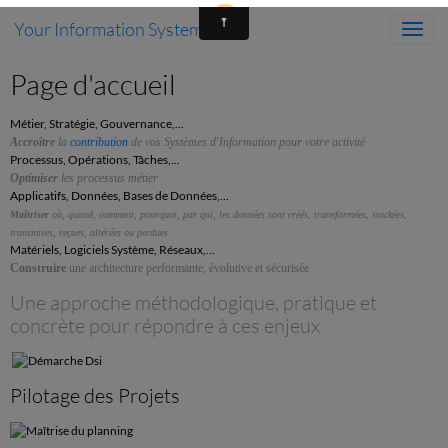
Your Information System
Page d'accueil
Métier, Stratégie, Gouvernance,...
Accroître
la
contribution
de vos Systèmes d'Information pour votre activité
Processus, Opérations, Tâches,...
Optimise
r
les processus métier
Applicatifs, Données, Bases de Données,...
Maîtriser
où, quand, comment, pourquoi, par qui, les données sont créés, transformées, stockées,
transmises, reçues, altérées ou perdues
Matériels, Logiciels Système, Réseaux,...
Construire
une architecture performante, évolutive et sécurisée
Une approche méthodologique, pratique et
concrète pour répondre à ces enjeux
Pilotage des Projets