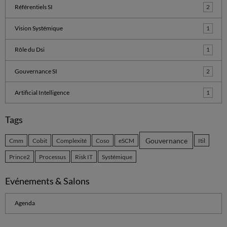
Référentiels SI
2
Vision Systémique
1
Rôle du Dsi
1
Gouvernance SI
2
Artificial Intelligence
1
Tags
Gouvernance
Cmm
Cobit
Complexité
Coso
eSCM
Itil
Prince2
Processus
Risk IT
Systémique
Evénements & Salons
Agenda